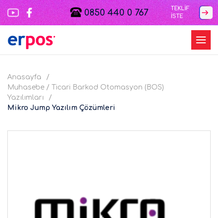
TEKLİF
0850 440 0 767
İSTE
Anasayfa
Muhasebe / Ticari Barkod Otomasyon (BOS)
Yazılımları
Mikro Jump Yazılım Çözümleri