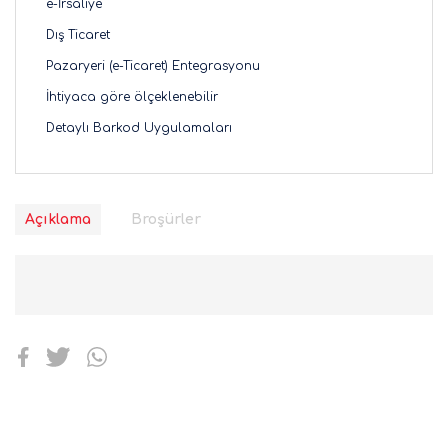
e-İrsaliye
Dış Ticaret
Pazaryeri (e-Ticaret) Entegrasyonu
İhtiyaca göre ölçeklenebilir
Detaylı Barkod Uygulamaları
Açıklama
Broşürler