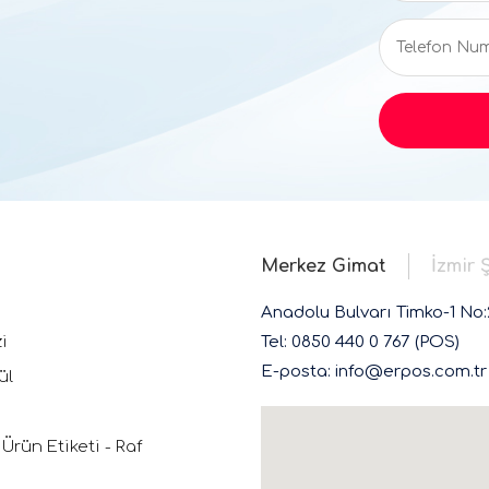
Merkez Gimat
İzmir 
Anadolu Bulvarı Timko-1 No
i
Tel: 0850 440 0 767 (POS)
E-posta: info@erpos.com.tr
ül
 Ürün Etiketi - Raf