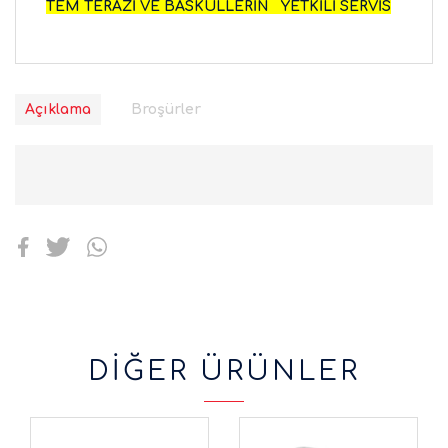
TEM TERAZİ VE BASKÜLLERİN YETKİLİ SERVİS
Açıklama
Broşürler
DİĞER ÜRÜNLER