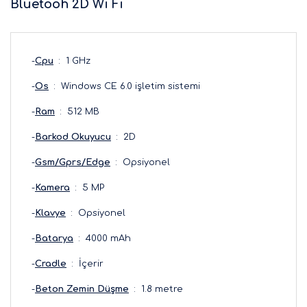
Bluetooh 2D Wi Fi
-
Cpu
: 1 GHz
-
Os
: Windows CE 6.0 işletim sistemi
-
Ram
: 512 MB
-
Barkod Okuyucu
: 2D
-
Gsm/Gprs/Edge
: Opsiyonel
-
Kamera
: 5 MP
-
Klavye
: Opsiyonel
-
Batarya
: 4000 mAh
-
Cradle
: İçerir
-
Beton Zemin Düşme
: 1.8 metre