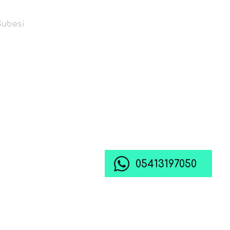
Şubesi
05413197050