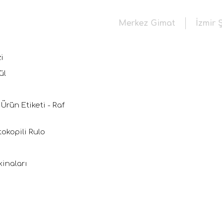
Merkez Gimat
İzmir 
i
ül
 Ürün Etiketi - Raf
tokopili Rulo
inaları