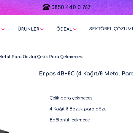
0850 440 0 767
SEKTÖREL ÇÖZÜM
L
ÜRÜNLER
ÖDEAL
Metal Para Gözlü) Çelik Para Çekmecesi
Erpos 4B+8C (4 Kağıt/8 Metal Par
-Çelik para çekmecesi
-4 Kağıt 8 Bozuk para gözü
-Bağlantılı çekmece