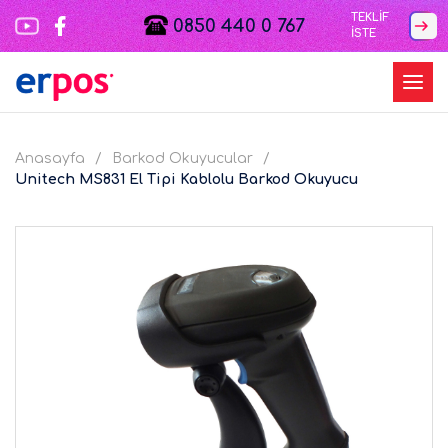
TEKLİF
0850 440 0 767
İSTE
Anasayfa
Barkod Okuyucular
Unitech MS831 El Tipi Kablolu Barkod Okuyucu